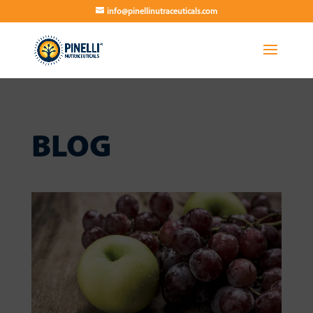
info@pinellinutraceuticals.com
BLOG