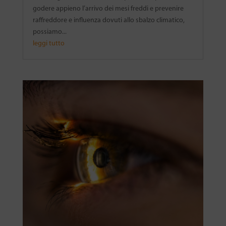
godere appieno l’arrivo dei mesi freddi e prevenire
raffreddore e influenza dovuti allo sbalzo climatico,
possiamo...
leggi tutto