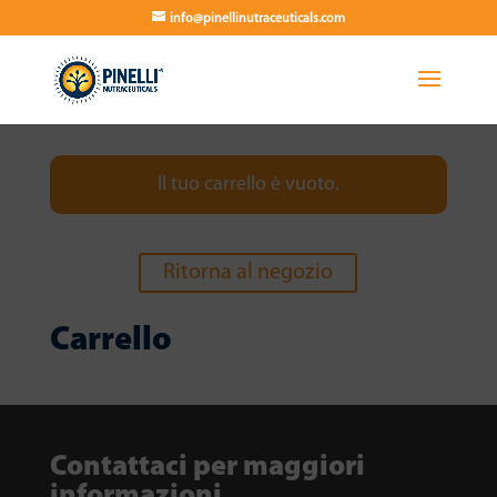
info@pinellinutraceuticals.com
Il tuo carrello è vuoto.
Ritorna al negozio
Carrello
Contattaci per maggiori
informazioni