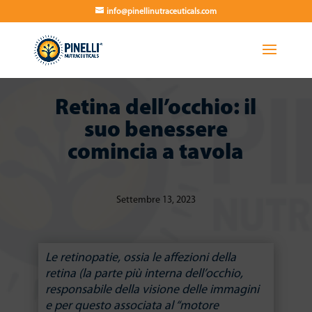
info@pinellinutraceuticals.com
Retina dell’occhio: il
suo benessere
comincia a tavola
Settembre 13, 2023
Le retinopatie, ossia le affezioni della
retina (la parte più interna dell’occhio,
responsabile della visione delle immagini
e per questo associata al “motore