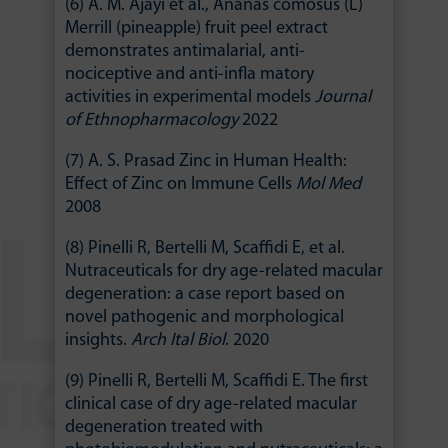
(6) A. M. Ajayi et al., Ananas comosus (L)
Merrill (pineapple) fruit peel extract
demonstrates antimalarial, anti-
nociceptive and anti-infla matory
activities in experimental models
Journal
of Ethnopharmacology
2022
(7) A. S. Prasad Zinc in Human Health:
Effect of Zinc on Immune Cells
Mol Med
2008
(8) Pinelli R, Bertelli M, Scaffidi E, et al.
Nutraceuticals for dry age-related macular
degeneration: a case report based on
novel pathogenic and morphological
insights.
Arch Ital Biol
. 2020
(9) Pinelli R, Bertelli M, Scaffidi E. The first
clinical case of dry age-related macular
degeneration treated with