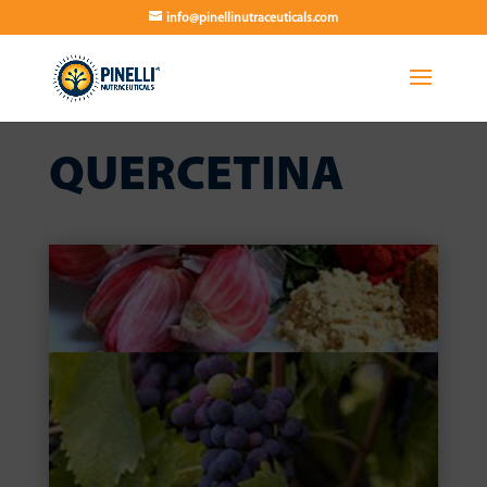
info@pinellinutraceuticals.com
QUERCETINA