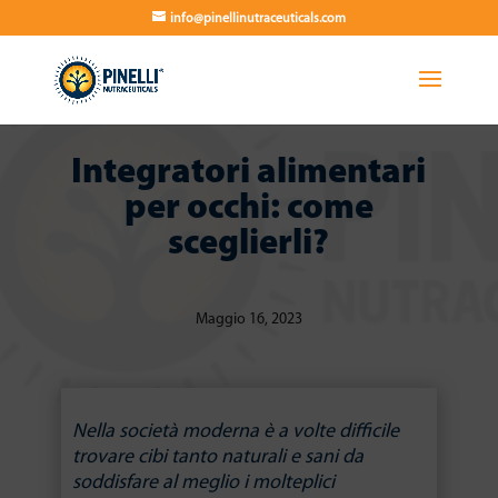
info@pinellinutraceuticals.com
Integratori alimentari
per occhi: come
sceglierli?
Maggio 16, 2023
Nella società moderna è a volte difficile
trovare cibi tanto naturali e sani da
soddisfare al meglio i molteplici